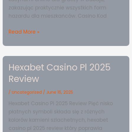
zakazując praktycznie wszystkich form
hazardu dla mieszkańców. Casino Kod
Read More »
Hexabet
Hexabet Casino Pl 2025
Casino
Pl
Review
2025
Review
/
Uncategorized
/
June 16, 2025
Hexabet Casino Pl 2025 Review Pięć nisko
płatnych symboli składa się z różnych
kolorów kamieni szlachetnych, hexabet
casino pl 2025 review który poprawia