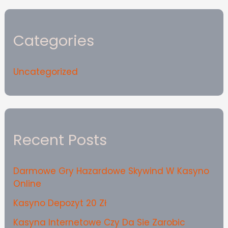
Categories
Uncategorized
Recent Posts
Darmowe Gry Hazardowe Skywind W Kasyno
Online
Kasyno Depozyt 20 Zł
Kasyna Internetowe Czy Da Sie Zarobic