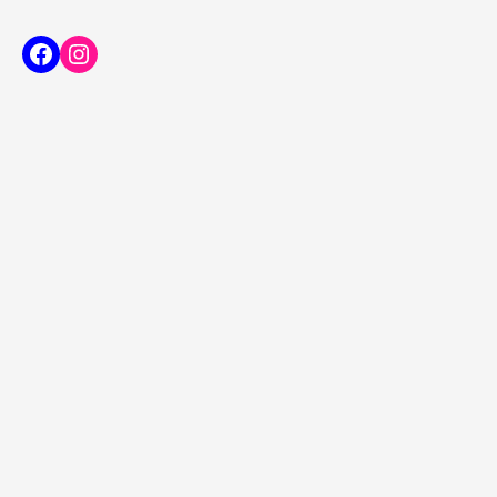
Facebook
Instagram