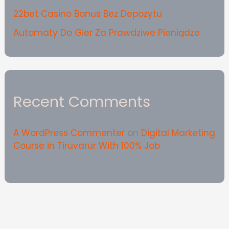
22bet Casino Bonus Bez Depozytu
Automaty Do Gier Za Prawdziwe Pieniądze
Recent Comments
A WordPress Commenter
on
Digital Marketing
Course in Tiruvarur With 100% Job