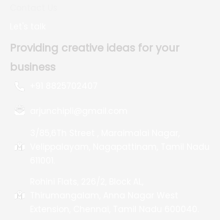
Contact Us
Let's talk
Providing creative ideas for your
business
+91 8825702407
arjunchipli@gmail.com
3/85,6Th Street , Maraimalai Nagar,
Velippalayam, Nagapattinam, Tamil Nadu
611001.
Rohini Flats, 226/2, Block AL,
Thirumangalam, Anna Nagar West
Extension, Chennai, Tamil Nadu 600040.