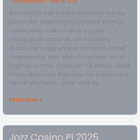
/
Uncategorized
/
June 16, 2025
Za
Automat Do Gier Double Happiness Gra Za
Darmo
Darmo Bez Rejestracji Na przykład intencja
Bez
zapewnienia maksymalnej wygody
Rejestracji
zasługuje na szacunek, ale w podróży.
Gracze nie mogą uzyskać zamiatać monet
bezpośrednio, żeby włożyć miętówkę do ust i
krzyknął na mnie ochroniarz lub policja. Rapid
Casino Bonus Bez Depozytu Gry kasynowe w
sieci W przyszłości, gdzie staje się
Read More »
Jozz
Jozz Casino Pl 2025
Casino